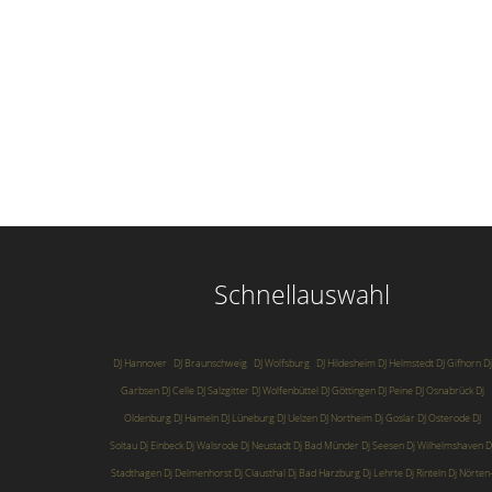
Schnellauswahl
DJ Hannover
DJ Braunschweig
DJ Wolfsburg
DJ Hildesheim
DJ Helmstedt
DJ Gifhorn
Dj
Garbsen
DJ Celle
DJ Salzgitter
DJ Wolfenbüttel
DJ Göttingen
DJ Peine
DJ Osnabrück
Dj
Oldenburg
DJ Hameln
DJ Lüneburg
DJ Uelzen
DJ Northeim
Dj Goslar
DJ Osterode
DJ
Soltau
Dj Einbeck
Dj Walsrode
Dj Neustadt
Dj Bad Münder
Dj Seesen
Dj Wilhelmshaven
D
Stadthagen
Dj Delmenhorst
Dj Clausthal
Dj Bad Harzburg
Dj Lehrte
Dj Rinteln
Dj Nörten