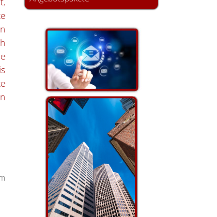
t,
te
in
h
ne
is
te
on
im