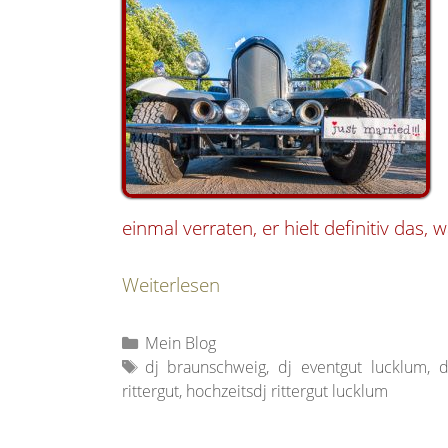
einmal verraten, er hielt definitiv das, 
Weiterlesen
Kategorien
Mein Blog
Schlagwörter
dj braunschweig
,
dj eventgut lucklum
,
d
rittergut
,
hochzeitsdj rittergut lucklum