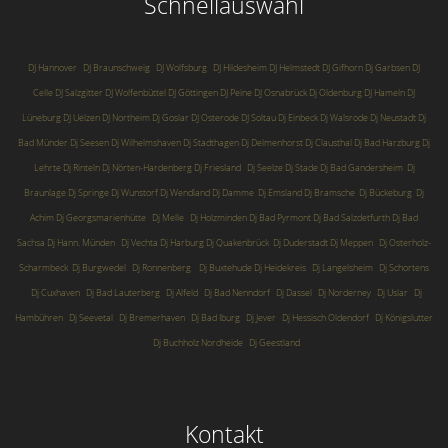
Schnellauswahl
DJ Hannover
DJ Braunschweig
DJ Wolfsburg
DJ Hildesheim
DJ Helmstedt
DJ Gifhorn
Dj Garbsen
DJ
Celle
DJ Salzgitter
DJ Wolfenbüttel
DJ Göttingen
DJ Peine
DJ Osnabrück
Dj Oldenburg
DJ Hameln
DJ
Lüneburg
DJ Uelzen
DJ Northeim
Dj Goslar
DJ Osterode
DJ Soltau
Dj Einbeck
Dj Walsrode
Dj Neustadt
Dj
Bad Münder
Dj Seesen
Dj Wilhelmshaven
Dj Stadthagen
Dj Delmenhorst
Dj Clausthal
Dj Bad Harzburg
Dj
Lehrte
Dj Rinteln
Dj Nörten-Hardenberg
Dj Friesland
Dj Seelze
Dj Stade
Dj Bad Gandersheim
Dj
Braunlage
Dj Springe
Dj Wunstorf
Dj Wendland
Dj Damme
Dj Emsland
Dj Bramsche
Dj Bückeburg
Dj
Achim
Dj Georgsmarienhütte
Dj Melle
Dj Holzminden
Dj Bad Pyrmont
Dj Bad Salzdetfurth
Dj Bad
Sachsa
Dj Hann. Münden
Dj Vechta
Dj Harburg
Dj Quakenbrück
Dj Duderstadt
Dj Meppen
Dj Osterholz-
Scharmbeck
Dj Burgwedel
Dj Ronnenberg
Dj Buxtehude
Dj Heidekreis
Dj Langelsheim
Dj Schortens
Dj Cuxhaven
Dj Bad Lauterberg
Dj Alfeld
Dj Bad Nenndorf
Dj Dassel
Dj Norderney
Dj Uslar
Dj
Hambühren
Dj Seevetal
Dj Bremerhaven
Dj Bad Iburg
Dj Jever
Dj Hessisch Oldendorf
Dj Königslutter
Dj Buchholz Nordheide
Dj Geestland
Kontakt