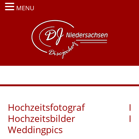
MENU
Zum
Inhalt
springen
Menü
Hochzeitsfotograf I
Hochzeitsbilder I
Weddingpics