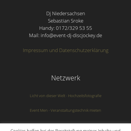
Dj Niedersachsen
Sebastian Sroke
Handy: 0172/329 53 55
Mail: info@event-dj-discjockey.de
Impressum und Datenschutzerklärung
Netzwerk
Licht von dieser Welt - Hochzeitsfotografie
Event Men - Veranstaltungstechnik mieten
Webdesign von "Die ideale Webseite"
Cookies helfen bei der Bereitstellung meiner Inhalte und