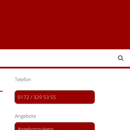
Telefon
-
0172 / 329 53 55
Angebote
Angebotspakete