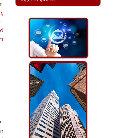
t-
n,
r-
nd
em
z-
in