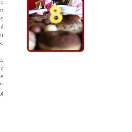
se
en
ne
hl
em
k.
e,
lz
ie
z-
ig