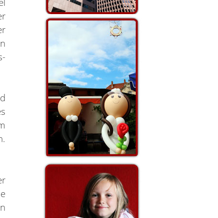
el
er
er
en
s-
nd
es
um
n.
er
ie
n