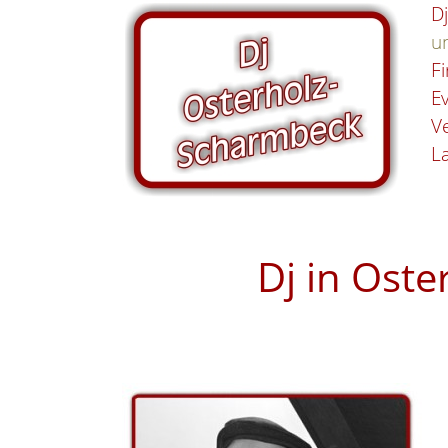
D
u
F
E
V
La
Dj in Ost