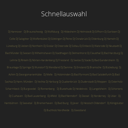
Schnellauswahl
DJ Hannover
DJ Braunschweig
DJ Wolfsburg
DJ Hildesheim
DJ Helmstedt
DJ Gifhorn
Dj Garbsen
DJ
Celle
DJ Salzgitter
DJ Wolfenbüttel
DJ Göttingen
DJ Peine
DJ Osnabrück
Dj Oldenburg
DJ Hameln
DJ
Lüneburg
DJ Uelzen
DJ Northeim
Dj Goslar
DJ Osterode
DJ Soltau
Dj Einbeck
Dj Walsrode
Dj Neustadt
Dj
Bad Münder
Dj Seesen
Dj Wilhelmshaven
Dj Stadthagen
Dj Delmenhorst
Dj Clausthal
Dj Bad Harzburg
Dj
Lehrte
Dj Rinteln
Dj Nörten-Hardenberg
Dj Friesland
Dj Seelze
Dj Stade
Dj Bad Gandersheim
Dj
Braunlage
Dj Springe
Dj Wunstorf
Dj Wendland
Dj Damme
Dj Emsland
Dj Bramsche
Dj Bückeburg
Dj
Achim
Dj Georgsmarienhütte
Dj Melle
Dj Holzminden
Dj Bad Pyrmont
Dj Bad Salzdetfurth
Dj Bad
Sachsa
Dj Hann. Münden
Dj Vechta
Dj Harburg
Dj Quakenbrück
Dj Duderstadt
Dj Meppen
Dj Osterholz-
Scharmbeck
Dj Burgwedel
Dj Ronnenberg
Dj Buxtehude
Dj Heidekreis
Dj Langelsheim
Dj Schortens
Dj Cuxhaven
Dj Bad Lauterberg
Dj Alfeld
Dj Bad Nenndorf
Dj Dassel
Dj Norderney
Dj Uslar
Dj
Hambühren
Dj Seevetal
Dj Bremerhaven
Dj Bad Iburg
Dj Jever
Dj Hessisch Oldendorf
Dj Königslutter
Dj Buchholz Nordheide
Dj Geestland