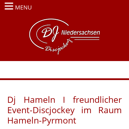
MENU
Zum
Inhalt
springen
Menü
Dj Hameln I freundlicher
Event-Discjockey im Raum
Hameln-Pyrmont