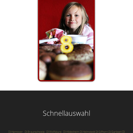
Schnellauswahl
DJ Hannover
DJ Braunschweig
DJ Wolfsburg
DJ Hildesheim
DJ Helmstedt
DJ Gifhorn
Dj Garbsen
DJ