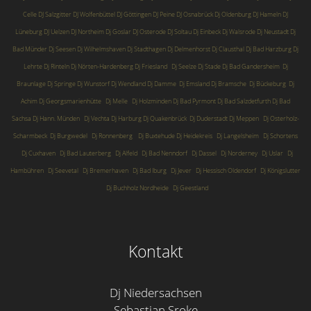
Celle
DJ Salzgitter
DJ Wolfenbüttel
DJ Göttingen
DJ Peine
DJ Osnabrück
Dj Oldenburg
DJ Hameln
DJ
Lüneburg
DJ Uelzen
DJ Northeim
Dj Goslar
DJ Osterode
DJ Soltau
Dj Einbeck
Dj Walsrode
Dj Neustadt
Dj
Bad Münder
Dj Seesen
Dj Wilhelmshaven
Dj Stadthagen
Dj Delmenhorst
Dj Clausthal
Dj Bad Harzburg
Dj
Lehrte
Dj Rinteln
Dj Nörten-Hardenberg
Dj Friesland
Dj Seelze
Dj Stade
Dj Bad Gandersheim
Dj
Braunlage
Dj Springe
Dj Wunstorf
Dj Wendland
Dj Damme
Dj Emsland
Dj Bramsche
Dj Bückeburg
Dj
Achim
Dj Georgsmarienhütte
Dj Melle
Dj Holzminden
Dj Bad Pyrmont
Dj Bad Salzdetfurth
Dj Bad
Sachsa
Dj Hann. Münden
Dj Vechta
Dj Harburg
Dj Quakenbrück
Dj Duderstadt
Dj Meppen
Dj Osterholz-
Scharmbeck
Dj Burgwedel
Dj Ronnenberg
Dj Buxtehude
Dj Heidekreis
Dj Langelsheim
Dj Schortens
Dj Cuxhaven
Dj Bad Lauterberg
Dj Alfeld
Dj Bad Nenndorf
Dj Dassel
Dj Norderney
Dj Uslar
Dj
Hambühren
Dj Seevetal
Dj Bremerhaven
Dj Bad Iburg
Dj Jever
Dj Hessisch Oldendorf
Dj Königslutter
Dj Buchholz Nordheide
Dj Geestland
Kontakt
Dj Niedersachsen
Sebastian Sroke