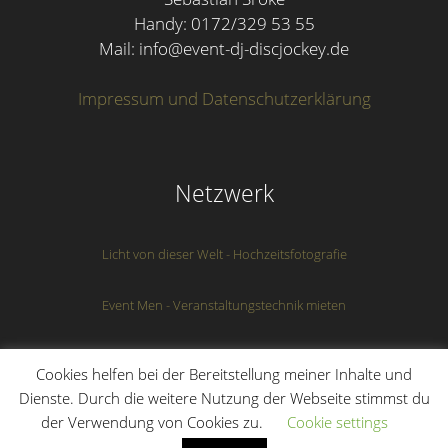
Handy: 0172/329 53 55
Mail: info@event-dj-discjockey.de
Impressum und Datenschutzerklärung
Netzwerk
Licht von dieser Welt - Hochzeitsfotografie
Event Men - Veranstaltungstechnik mieten
Webdesign von "Die ideale Webseite"
Cookies helfen bei der Bereitstellung meiner Inhalte und
Dienste. Durch die weitere Nutzung der Webseite stimmst du
der Verwendung von Cookies zu.
Cookie settings
© 2026 DJ Discjockey Niedersachsen
• Erstellt mit