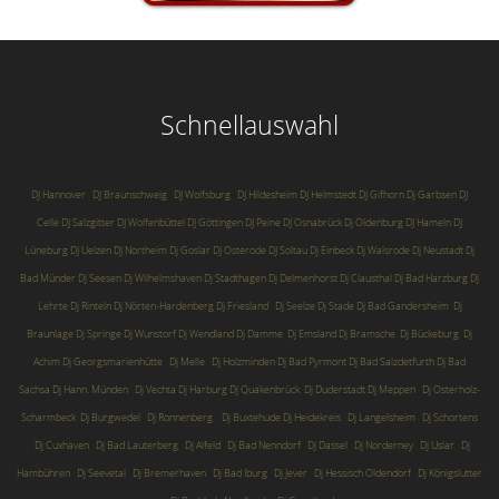
Schnellauswahl
DJ Hannover
DJ Braunschweig
DJ Wolfsburg
DJ Hildesheim
DJ Helmstedt
DJ Gifhorn
Dj Garbsen
DJ
Celle
DJ Salzgitter
DJ Wolfenbüttel
DJ Göttingen
DJ Peine
DJ Osnabrück
Dj Oldenburg
DJ Hameln
DJ
Lüneburg
DJ Uelzen
DJ Northeim
Dj Goslar
DJ Osterode
DJ Soltau
Dj Einbeck
Dj Walsrode
Dj Neustadt
Dj
Bad Münder
Dj Seesen
Dj Wilhelmshaven
Dj Stadthagen
Dj Delmenhorst
Dj Clausthal
Dj Bad Harzburg
Dj
Lehrte
Dj Rinteln
Dj Nörten-Hardenberg
Dj Friesland
Dj Seelze
Dj Stade
Dj Bad Gandersheim
Dj
Braunlage
Dj Springe
Dj Wunstorf
Dj Wendland
Dj Damme
Dj Emsland
Dj Bramsche
Dj Bückeburg
Dj
Achim
Dj Georgsmarienhütte
Dj Melle
Dj Holzminden
Dj Bad Pyrmont
Dj Bad Salzdetfurth
Dj Bad
Sachsa
Dj Hann. Münden
Dj Vechta
Dj Harburg
Dj Quakenbrück
Dj Duderstadt
Dj Meppen
Dj Osterholz-
Scharmbeck
Dj Burgwedel
Dj Ronnenberg
Dj Buxtehude
Dj Heidekreis
Dj Langelsheim
Dj Schortens
Dj Cuxhaven
Dj Bad Lauterberg
Dj Alfeld
Dj Bad Nenndorf
Dj Dassel
Dj Norderney
Dj Uslar
Dj
Hambühren
Dj Seevetal
Dj Bremerhaven
Dj Bad Iburg
Dj Jever
Dj Hessisch Oldendorf
Dj Königslutter