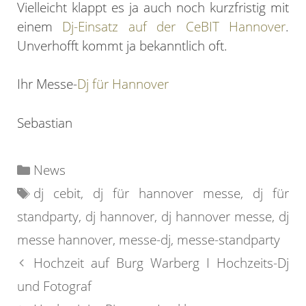
Vielleicht klappt es ja auch noch kurzfristig mit
einem
Dj-Einsatz auf der CeBIT Hannover
.
Unverhofft kommt ja bekanntlich oft.
Ihr Messe-
Dj für Hannover
Sebastian
Kategorien
News
Schlagwörter
dj cebit
,
dj für hannover messe
,
dj für
standparty
,
dj hannover
,
dj hannover messe
,
dj
messe hannover
,
messe-dj
,
messe-standparty
Hochzeit auf Burg Warberg I Hochzeits-Dj
und Fotograf